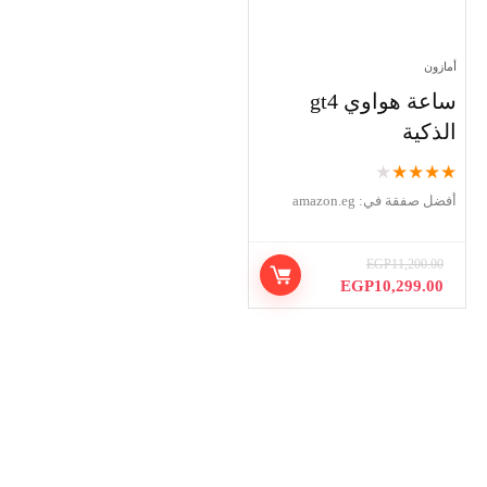
أمازون
ساعة هواوي gt4
الذكية
★
★
★
★
★
أفضل صفقة في:
amazon.eg
EGP
11,200.00
السعر
السعر
EGP
10,299.00
الأصلي
الحالي
هو:
هو:
EGP10,299.00.
EGP11,200.00.