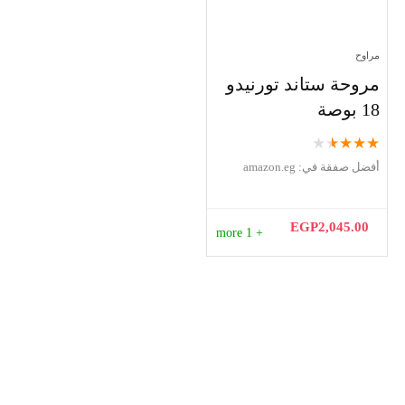
مراوح
مروحة ستاند تورنيدو
18 بوصة
★
★
★
★
★
أفضل صفقة في:
amazon.eg
EGP
2,045.00
+ 1 more