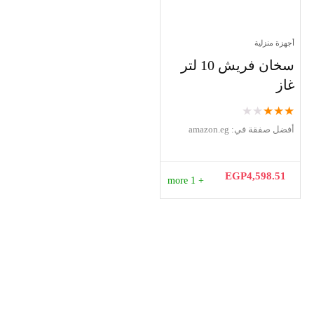
أجهزة منزلية
سخان فريش 10 لتر
غاز
★
★
★
★
★
أفضل صفقة في:
amazon.eg
EGP
4,598.51
+ 1 more