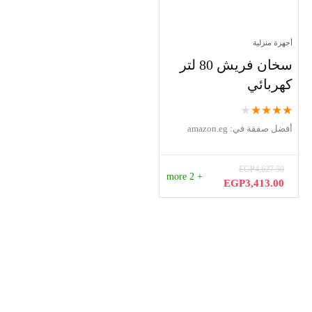
أجهزة منزلية
سخان فريش 80 لتر
كهربائي
★
★
★
★
★
أفضل صفقة في:
amazon.eg
EGP
4,627.50
+ 2 more
السعر
السعر
EGP
3,413.00
الأصلي
الحالي
هو:
هو:
EGP3,413.00.
EGP4,627.50.