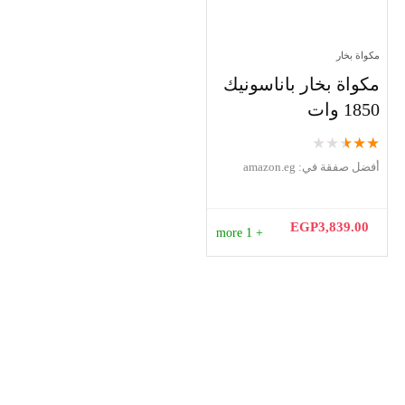
مكواة بخار
مكواة بخار باناسونيك
1850 وات
★
★
★
★
★
أفضل صفقة في:
amazon.eg
EGP
3,839.00
+ 1 more