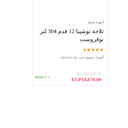
أجهزة منزلية
ثلاجة توشيبا 12 قدم 304 لتر
نوفروست
★
★
★
★
★
أفضل صفقة في:
amazon.eg
EGP
25,236.75
+ 1 more
السعر
السعر
EGP
18,870.00
الأصلي
الحالي
هو:
هو:
EGP18,870.00.
EGP25,236.75.