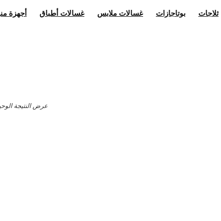
ثلاجات
بوتاجازات
غسالات ملابس
غسالات أطباق
أجهزة منز
عرض النتيجة الوحي