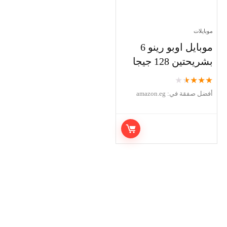
موبايلات
موبايل اوبو رينو 6
بشريحتين 128 جيجا
★
★
★
★
★
أفضل صفقة في:
amazon.eg